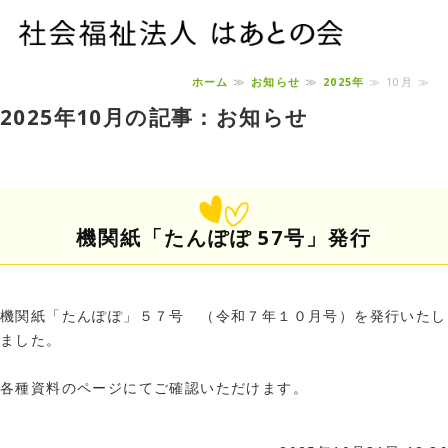
社
ホーム
≫
お知らせ
≫
2025年
≫ 10月 ≫
ホーム
2025年10月の記事：お知らせ
ご利用案内
求人情報
機関紙「たんぽぽ 57号」発行
法人概要
お問い合わせ
機関紙「たんぽぽ」５７号 （令和７年１０月号）を発行いたし
ました。
各種資料のページにてご確認いただけます。